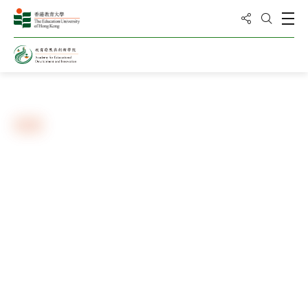
分享到
打
打開搜
主頁
新聞與活動
相冊
「人工智能時代的新媒體素養」國
際學術會議
隨著人工智能、大數據和算法以及大語言模型的迅速發