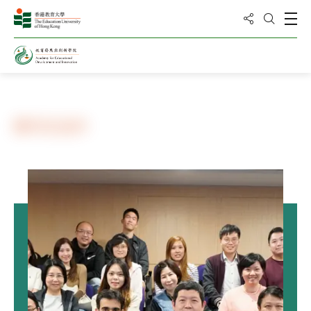
分享到
打
打開搜
主頁
夥伴及協作