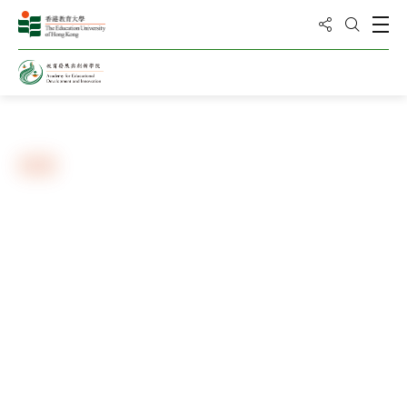
分享到
打
打開搜
主頁
新聞與活動
相冊
「人工智能時代的新媒體素養」國
際學術會議
隨著人工智能、大數據和算法以及大語言模型的迅速發