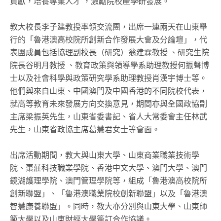
貢獻，培養專業人才 ，激勵院校產學研發展。
教大校長李子建教授率領交流團，出席一連兩天在山東舉
行的「魯港澳高校院所創新合作發展大會及分論壇」，代
表團成員包括協理副校長（研究）翁建霖教授 、研究生院
院長谷明月教授 、教育政策與領導學系助理教授何振聲博
士以及社會科學與政策研究學系助理教授肖漢宇博士等。
他們與來自山東、中國澳門及中國香港的不同院校代表，
就高等教育未來發展方向交換意見，期間亦與全國政協副
主席梁振英先生，山東省委書記、省人大常委會主任林武
先生，山東省政協主席葛慧君女士等會面。
出席活動期間，教大與山東大學、山東商業職業技術學
院、棗莊科技職業學院、香港中文大學、澳門大學、澳門
鏡湖護理學院、澳門管理學院等，組成「魯港澳高校院所
創新聯盟」、「魯港澳職業院校創新聯盟」以及「魯港澳
智慧康養聯盟」。同時，教大亦分別與山東大學、山東師
範大學以及山東財經大學簽訂合作協議。