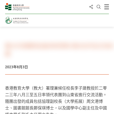
分享到
打
打開搜
主頁
新聞與活動
相冊
教大代表團到訪曲阜和濟南 探討合作及交流
劃
2023年8月3日
香港教育大學（教大）署理兼候任校長李子建教授於二零
二三年八月三至五日率領代表團到山東省進行交流活動。
隨團出發的成員包括協理副校長（大學拓展）周文港博
士、圖書館館長鄭保瑛博士，以及國學中心副主任及中國