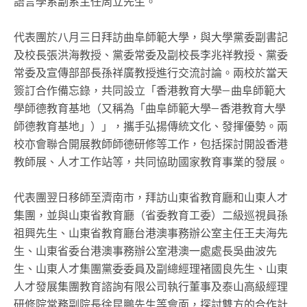
語言學系副系主任周立先生。
代表團於八月三日拜訪曲阜師範大學，與大學黨委副書記
及校長張洪海教授、黨委常委及副校長李兆祥教授、黨委
常委及宣傳部部長孫祥廣教授進行交流討論。兩校於當天
簽訂合作備忘錄，共同設立「香港教育大學—曲阜師範大
學師德教育基地（又稱為「曲阜師範大學—香港教育大學
師德教育基地」）」，攜手弘揚傳統文化、發揮優勢。兩
校亦會聯合開展教師師德研修等工作，包括探討開設香港
教師展、人才工作站等，共同協助國家教育事業的發展。
代表團翌日移師至濟南市，拜訪山東省教育廳和山東人才
集團，並與山東省教育廳（省委教育工委）二級巡視員孫
祖興先生、山東省教育廳台港澳事務辦公室主任王夫海先
生、山東省委台港澳事務辦公室港澳一處處長吳曲波先
生、山東人才集團黨委委員及副總經理褚國良先生、山東
人才發展集團教育諮詢有限公司執行董事及泰山高級經理
研修院常務副院長徐昆鵬先生等會面，探討雙方的合作計