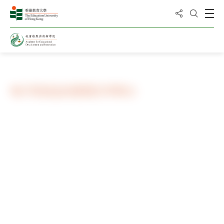
分享到
打
打开搜
主页
课程
研究生课程
电子竞技运动管理文学硕士
课程编号
1年 全日制/ A1M124