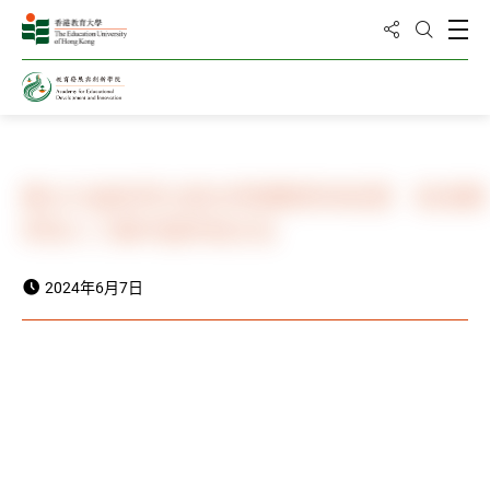
分享到
打
打开搜
主页
新闻与活动
新闻
教大与曲阜师大首办师德教育体验营 助准教
师深入了解中国传统文化
2024年6月7日